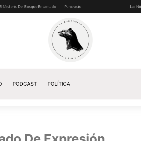
El Misterio Del Bosque Encantado
Pancracio
Las Ni
O
PODCAST
POLÍTICA
giado De Expresión