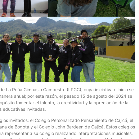
o de La Peña Gimnasio Campestre (LPGC), cuya iniciativa e inicio se
 manera anual; por esta razón, el pasado 15 de agosto del 2024 se
pósito fomentar el talento, la creatividad y la apreciación de la
es educativas invitadas.
egios invitados: el Colegio Personalizado Pensamiento de Cajicá, el
ana de Bogotá y el Colegio John Bardeen de Cajicá. Estos colegios
a representar a su colegio realizando interpretaciones musicales,