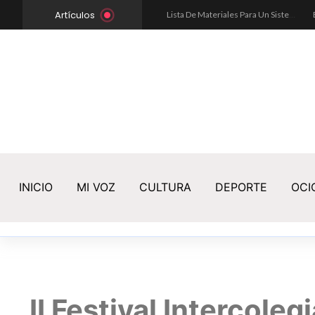
Artículos
e Escritura De Historias Que Resuenan
La Desmotivación Escolar
Lista De Materiales Para Un Sistema Hidropónico NFT
INICIO
MI VOZ
CULTURA
DEPORTE
OCI
II Festival Intercole