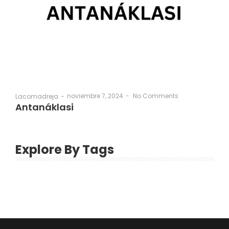
noviembre 7, 2024
-
No Comments
Lacomadreja
-
Antanáklasi
Explore By Tags