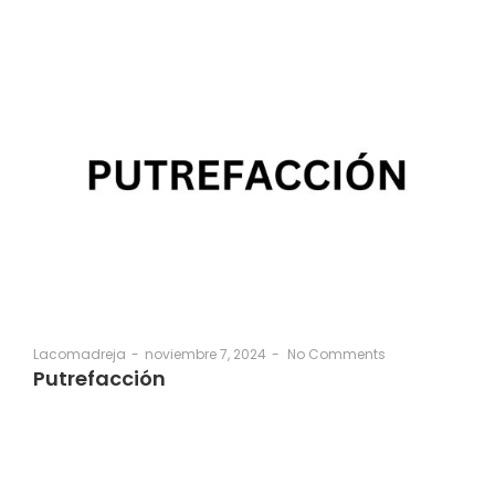
noviembre 7, 2024
-
No Comments
Lacomadreja
-
Putrefacción